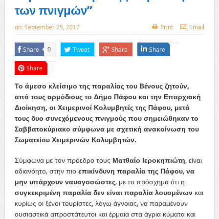
των πνιγμών”
on:
September 25, 2017
Print
Email
Share
Tweet
Share
Share
0
Share
Το άμεσο κλείσιμο της παραλίας του Βένους ζητούν,
από τους αρμόδιους το Δήμο Πάφου και την Επαρχιακή
Διοίκηση, οι Χειμερινοί Κολυμβητές της Πάφου, μετά
τους δυο συνεχόμενους πνιγμούς που σημειώθηκαν το
Σαββατοκύριακο σύμφωνα με σχετική ανακοίνωση του
Σωματείου Χειμερινών Κολυμβητών.
Σύμφωνα με τον πρόεδρο τους
Ματθαίο Ιεροκηπιώτη
, είναι
αδιανόητο, στην πιο
επικίνδυνη παραλία της Πάφου
,
να
μην υπάρχουν ναυαγοσώστες
, με το πρόσχημα ότι η
συγκεκριμένη παραλία δεν είναι παραλία λουομένων
και
κυρίως οι ξένοι τουρίστες, λόγω άγνοιας, να παραμένουν
ουσιαστικά απροστάτευτοι και έρμαια στα άγρια κύματα και