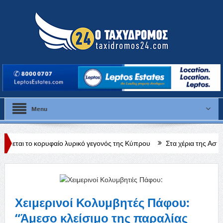
Menu
υφαίο λυρικό γεγονός της Κύπρου
Στα χέρια της Αστυνομίας 28χρον
σμό του κατά το πραξικόπημα
Χειμερινοί Κολυμβητές Πάφου:
“Άμεσο κλείσιμο της παραλίας