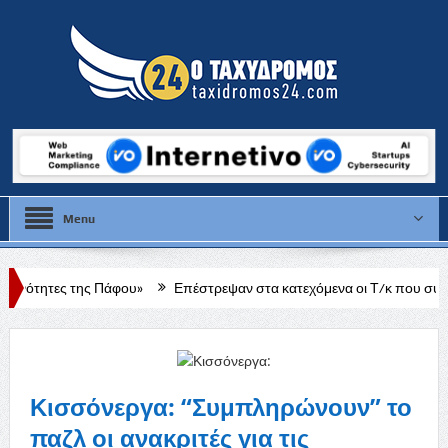
Menu
ου»
Επέστρεψαν στα κατεχόμενα οι Τ/κ που συμμετείχαν στις εκδηλ
Κισσόνεργα: “Συμπληρώνουν” το
παζλ οι ανακριτές για τις