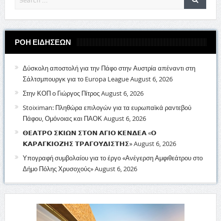
ΡΟΗ ΕΙΔΗΣΕΩΝ
Δύσκολη αποστολή για την Πάφο στην Αυστρία απέναντι στη
Σάλτσμπουργκ για το Europa League
August 6, 2026
Στην ΚΟΠ ο Γιώργος Πίτρος
August 6, 2026
Stoiximan: Πληθώρα επιλογών για τα ευρωπαϊκά ραντεβού
Πάφου, Ομόνοιας και ΠΑΟΚ
August 6, 2026
𝝝𝝚𝝖𝝩𝝦𝝤 𝝨𝝟𝝞𝝮𝝢 𝝨𝝩𝝤𝝢 𝝖𝝘𝝞𝝤 𝝟𝝚𝝢𝝙𝝚𝝖 «𝝤
𝝟𝝖𝝦𝝖𝝘𝝟𝝞𝝤𝝛𝝜𝝨 𝝩𝝦𝝖𝝘𝝤𝝪𝝙𝝞𝝨𝝩𝝜𝝨»
August 6, 2026
Υπογραφή συμβολαίου για το έργο «Ανέγερση Αμφιθεάτρου στο
Δήμο Πόλης Χρυσοχούς»
August 6, 2026