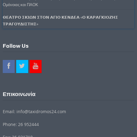
Ομόνοιας και ΠΑΟΚ
𝝝𝝚𝝖𝝩𝝦𝝤 𝝨𝝟𝝞𝝮𝝢 𝝨𝝩𝝤𝝢 𝝖𝝘𝝞𝝤 𝝟𝝚𝝢𝝙𝝚𝝖 «𝝤 𝝟𝝖𝝦𝝖𝝘𝝟𝝞𝝤𝝛𝝜𝝨
𝝩𝝦𝝖𝝘𝝤𝝪𝝙𝝞𝝨𝝩𝝜𝝨»
Follow Us
Επικοινωνία
Email: info@taxidromos24.com
Phone: 26 952444