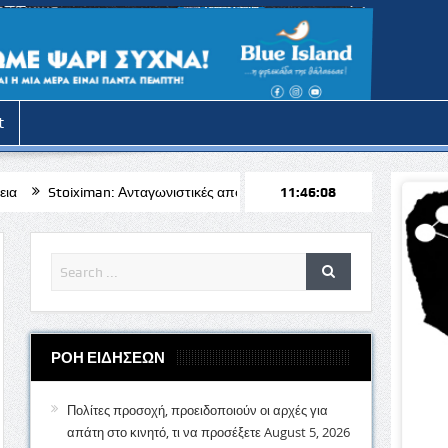
t
 Ανταγωνιστικές αποδόσεις για το Μπραν – Απόλλων Λεμεσού
11:46:10
𝝟𝝪𝝥
ΡΟΗ ΕΙΔΗΣΕΩΝ
Πολίτες προσοχή, προειδοποιούν οι αρχές για
απάτη στο κινητό, τι να προσέξετε
August 5, 2026