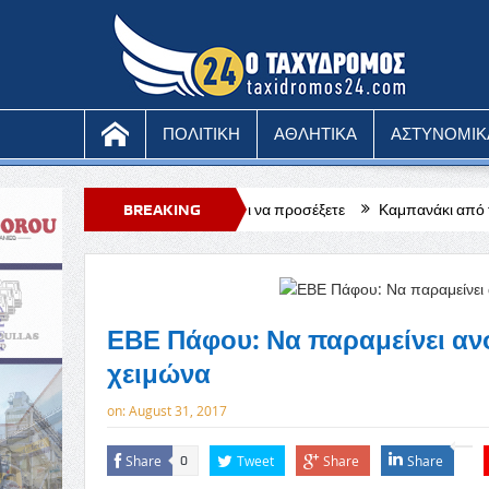
ΠΟΛΙΤΙΚΗ
ΑΘΛΗΤΙΚΑ
ΑΣΤΥΝΟΜΙΚ
άτη στο κινητό, τι να προσέξετε
BREAKING
Καμπανάκι από τους ξενοδόχους Πά
NEWS
ΕΒΕ Πάφου: Να παραμείνει ανο
χειμώνα
on:
August 31, 2017
Share
Tweet
Share
Share
0