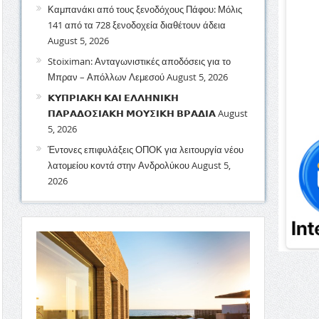
Καμπανάκι από τους ξενοδόχους Πάφου: Μόλις
141 από τα 728 ξενοδοχεία διαθέτουν άδεια
August 5, 2026
Stoiximan: Ανταγωνιστικές αποδόσεις για το
Μπραν – Απόλλων Λεμεσού
August 5, 2026
𝝟𝝪𝝥𝝦𝝞𝝖𝝟𝝜 𝝟𝝖𝝞 𝝚𝝠𝝠𝝜𝝢𝝞𝝟𝝜
𝝥𝝖𝝦𝝖𝝙𝝤𝝨𝝞𝝖𝝟𝝜 𝝡𝝤𝝪𝝨𝝞𝝟𝝜 𝝗𝝦𝝖𝝙𝝞𝝖
August
5, 2026
Έντονες επιφυλάξεις ΟΠΟΚ για λειτουργία νέου
λατομείου κοντά στην Ανδρολύκου
August 5,
2026