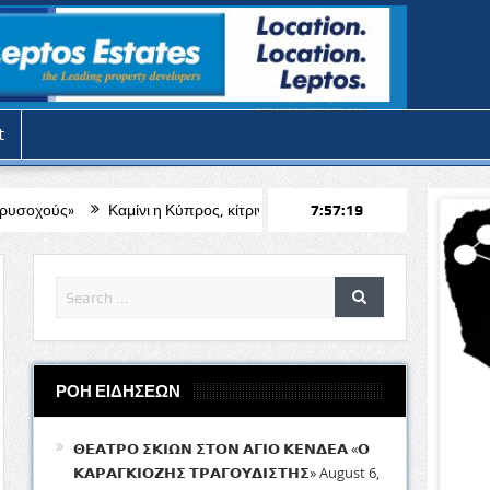
t
νι η Κύπρος, κίτρινη προειδοποίηση, τι ώρα τίθεται σε ισχύ
7:57:21
Έκκληση
ΡΟΗ ΕΙΔΗΣΕΩΝ
𝝝𝝚𝝖𝝩𝝦𝝤 𝝨𝝟𝝞𝝮𝝢 𝝨𝝩𝝤𝝢 𝝖𝝘𝝞𝝤 𝝟𝝚𝝢𝝙𝝚𝝖 «𝝤
𝝟𝝖𝝦𝝖𝝘𝝟𝝞𝝤𝝛𝝜𝝨 𝝩𝝦𝝖𝝘𝝤𝝪𝝙𝝞𝝨𝝩𝝜𝝨»
August 6,