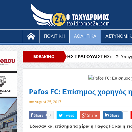
ΠΟΛΙΤΙΚΗ
ΑΘΛΗΤΙΚΑ
ΑΣΤΥΝΟΜΙΚ
𝝤 𝝟𝝖𝝦𝝖𝝘𝝟𝝞𝝤𝝛𝝜𝝨 𝝩𝝦𝝖𝝘𝝤𝝪𝝙𝝞𝝨𝝩𝝜𝝨»
BREAKING
Υπογραφή συμβολαίου για
NEWS
Pafos FC: Επίσημος χορηγός 
on:
August 25, 2017
Share
Tweet
Share
Share
0
Έδωσαν και επίσημα τα χέρια η Πάφος FC και η ετ