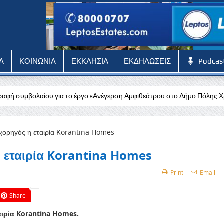
Α
ΚΟΙΝΩΝΙΑ
ΕΚΚΛΗΣΙΑ
ΕΚΔΗΛΩΣΕΙΣ
Podcas
 το έργο «Ανέγερση Αμφιθεάτρου στο Δήμο Πόλης Χρυσοχούς»
Καμί
η εταιρία Korantina Homes
Print
Email
Share
αιρία Korantina Homes.