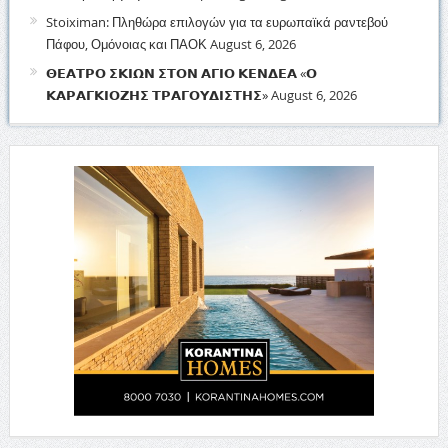
Stoiximan: Πληθώρα επιλογών για τα ευρωπαϊκά ραντεβού
Πάφου, Ομόνοιας και ΠΑΟΚ
August 6, 2026
𝝝𝝚𝝖𝝩𝝦𝝤 𝝨𝝟𝝞𝝮𝝢 𝝨𝝩𝝤𝝢 𝝖𝝘𝝞𝝤 𝝟𝝚𝝢𝝙𝝚𝝖 «𝝤
𝝟𝝖𝝦𝝖𝝘𝝟𝝞𝝤𝝛𝝜𝝨 𝝩𝝦𝝖𝝘𝝤𝝪𝝙𝝞𝝨𝝩𝝜𝝨»
August 6, 2026