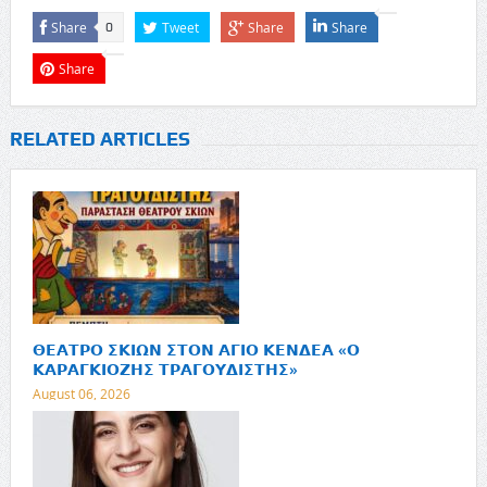
Share
Tweet
Share
Share
0
Share
RELATED ARTICLES
𝝝𝝚𝝖𝝩𝝦𝝤 𝝨𝝟𝝞𝝮𝝢 𝝨𝝩𝝤𝝢 𝝖𝝘𝝞𝝤 𝝟𝝚𝝢𝝙𝝚𝝖 «𝝤
𝝟𝝖𝝦𝝖𝝘𝝟𝝞𝝤𝝛𝝜𝝨 𝝩𝝦𝝖𝝘𝝤𝝪𝝙𝝞𝝨𝝩𝝜𝝨»
August 06, 2026