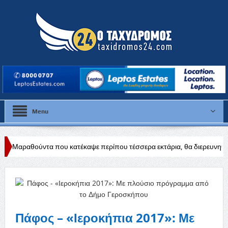
Menu
ου κατέκαψε περίπου τέσσερα εκτάρια, θα διερευνηθούν τα αίτια
Δ
Πάφος – «Ιεροκήπια 2017»: Με