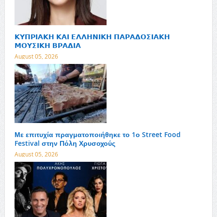
𝝟𝝪𝝥𝝦𝝞𝝖𝝟𝝜 𝝟𝝖𝝞 𝝚𝝠𝝠𝝜𝝢𝝞𝝟𝝜 𝝥𝝖𝝦𝝖𝝙𝝤𝝨𝝞𝝖𝝟𝝜
𝝡𝝤𝝪𝝨𝝞𝝟𝝜 𝝗𝝦𝝖𝝙𝝞𝝖
August 05, 2026
Με επιτυχία πραγματοποιήθηκε το 1ο Street Food
Festival στην Πόλη Χρυσοχούς
August 05, 2026