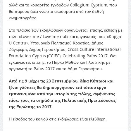
αλλά και το κουαρτέτο εγχόρδων Collegium Cyprium, που
θα παρουσιάσει γνωστά ακούσματα από τον διεθνή
κινηματογράφο.
Στο πλαίσιο των εκδηλώσεων οργανώνεται, επίσης, έκθεση με
τίτλο «Loves me / Love me not» και οργανωτές τους «Knjiga
U Centru», Υπουργείο Πολιτισμού Κροατίας, Δήμος
Ζάγκρεμπ, Δήμος Γεροσκήπου, Cross Culture International
Foundation Cyprus (CCIFC), Celebrating Pafos 2017. Θα
εγκαινιαστεί, επίσης, το Πάρκο Μύθων και Γλυπτικής με
οργανωτή το Pafos 2017 και το Δήμο Γεροσκήπου.
Από τις 9 μέχρι τις 23 Σεπτεμβρίου, δέκα Κύπριοι και
ξένοι γλύπτες θα δημιουργήσουν επί τόπου έργα
εμπνευσμένα από την ιστορία της πόλης, αφήνοντας
πίσω τους τα σημάδια της Πολιτιστικής Πρωτεύουσας
της Ευρώπης το 2017.
Η είσοδος του κοινού στις εκδηλώσεις είναι ελεύθερη.