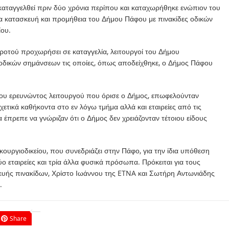
ε καταγγελθεί πριν δύο χρόνια περίπου και καταχωρήθηκε ενώπιον του
α κατασκευή και προμήθεια του Δήμου Πάφου με πινακίδες οδικών
ου.
οτού προχωρήσει σε καταγγελία, λειτουργοί του Δήμου
ς οδικών σημάνσεων τις οποίες, όπως αποδείχθηκε, ο Δήμος Πάφου
ου ερευνώντος λειτουργού που όρισε ο Δήμος, επωφελούνταν
ετικά καθήκοντα στο εν λόγω τμήμα αλλά και εταιρείες από τις
 έπρεπε να γνώριζαν ότι ο Δήμος δεν χρειάζονταν τέτοιου είδους
ουργιοδικείου, που συνεδριάζει στην Πάφο, για την ίδια υπόθεση
 εταιρείες και τρία άλλα φυσικά πρόσωπα. Πρόκειται για τους
κευής πινακίδων, Χρίστο Ιωάννου της ETNA και Σωτήρη Αντωνιάδης
.
Share