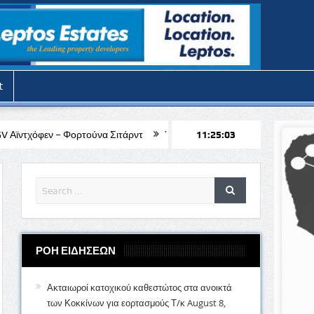
t
ούνα Σιτάρντ
Υπό εξαήμερη κράτηση ο 51χρονος μοναχός για την α
11:25:05
ΡΟΗ ΕΙΔΗΣΕΩΝ
Ακταιωροί κατοχικού καθεστώτος στα ανοικτά
των Κοκκίνων για εορτασμούς Τ/κ
August 8,