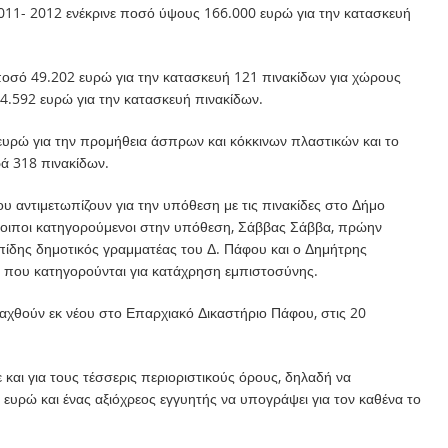
2011- 2012 ενέκρινε ποσό ύψους 166.000 ευρώ για την κατασκευή
 ποσό 49.202 ευρώ για την κατασκευή 121 πινακίδων για χώρους
4.592 ευρώ για την κατασκευή πινακίδων.
 ευρώ για την προμήθεια άσπρων και κόκκινων πλαστικών και το
ά 318 πινακίδων.
που αντιμετωπίζουν για την υπόθεση με τις πινακίδες στο Δήμο
λοιποι κατηγορούμενοι στην υπόθεση, Σάββας Σάββα, πρώην
πίδης δημοτικός γραμματέας του Δ. Πάφου και ο Δημήτρης
, που κατηγορούνται για κατάχρηση εμπιστοσύνης.
σαχθούν εκ νέου στο Επαρχιακό Δικαστήριο Πάφου, στις 20
και για τους τέσσερις περιοριστικούς όρους, δηλαδή να
υρώ και ένας αξιόχρεος εγγυητής να υπογράψει για τον καθένα το