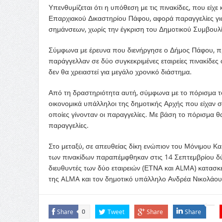
Υπενθυμίζεται ότι η υπόθεση με τις πινακίδες, που είχ
Επαρχιακού Δικαστηρίου Πάφου, αφορά παραγγελίες γι
σημάνσεων, χωρίς την έγκριση του Δημοτικού Συμβουλί
Σύμφωνα με έρευνα που διενήργησε ο Δήμος Πάφου, πρ
παράγγελλαν σε δύο συγκεκριμένες εταιρείες πινακίδε
δεν θα χρειαστεί για μεγάλο χρονικό διάστημα.
Από τη δραστηριότητα αυτή, σύμφωνα με το πόρισμα τ
οικονομικά υπάλληλοι της δημοτικής Αρχής που είχαν σχ
οποίες γίνονταν οι παραγγελίες. Με βάση το πόρισμα θα
παραγγελίες.
Στο μεταξύ, σε απευθείας δίκη ενώπιον του Μόνιμου Κακ
των πινακίδων παραπέμφθηκαν στις 14 Σεπτεμβρίου δύο
διευθυντές των δύο εταιρειών (ΕΤΝΑ και ALMA) κατασ
της ALMA και τον δημοτικό υπάλληλο Ανδρέα Νικολάου
Share
Tweet
Share
Share
0