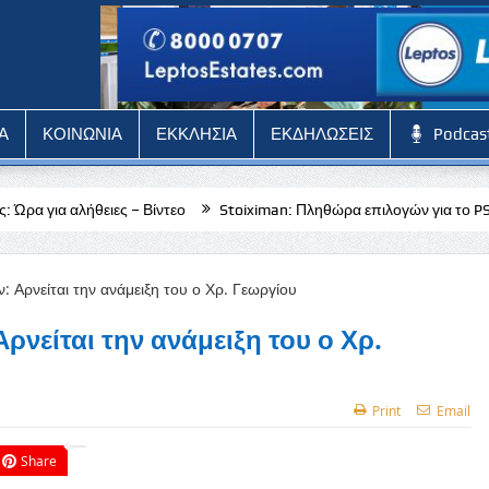
Α
ΚΟΙΝΩΝΙΑ
ΕΚΚΛΗΣΙΑ
ΕΚΔΗΛΩΣΕΙΣ
Podcas
 Βίντεο
Stoiximan: Πληθώρα επιλογών για το PSV Αϊντχόφεν – Φορτ
νείται την ανάμειξη του ο Χρ.
Print
Email
Share