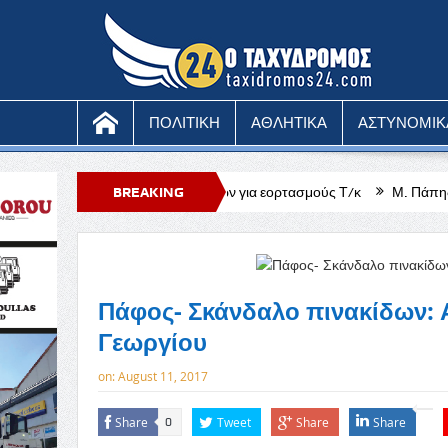
ΠΟΛΙΤΙΚΗ
ΑΘΛΗΤΙΚΑ
ΑΣΤΥΝΟΜΙΚ
κτά των Κοκκίνων για εορτασμούς Τ/κ
BREAKING
Μ. Πάπης: Ώρα για αλήθειες –
NEWS
Πάφος- Σκάνδαλο πινακίδων: Αρ
Γεωργίου
on:
August 11, 2017
Share
Tweet
Share
Share
0