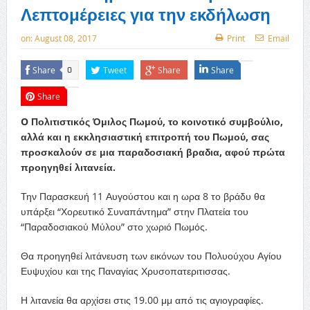
Λεπτομέρειες για την εκδήλωση
on:
August 08, 2017
Print
Email
Share
Tweet
Share
Share
0
Share
O Πολιτιστικός Όμιλος Πωμού, το κοινοτικό συμβούλιο,
αλλά και η εκκλησιαστική επιτροπή του Πωμού, σας
προσκαλούν σε μια παραδοσιακή βραδια, αφού πρώτα
προηγηθεί λιτανεία.
Την Παρασκευή 11 Αυγούστου και η ωρα 8 το βράδυ θα
υπάρξει “Χορευτικό Συναπάντημα” στην Πλατεία του
“Παραδοσιακού Μύλου” στο χωριό Πωμός.
Θα προηγηθεί λιτάνευση των εικόνων του Πολυούχου Αγίου
Ευψυχίου και της Παναγίας Χρυσοπατεριτισσας.
Η λιτανεία θα αρχίσει στις 19.00 μμ από τις αγιογραφίες.